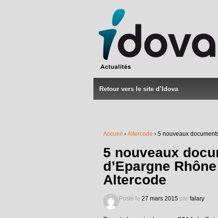
Retour vers le site d’Idova
Accueil
›
Altercode
›
5 nouveaux documents 
5 nouveaux docu
d’Epargne Rhône 
Altercode
Posté le
27 mars 2015
par
falary