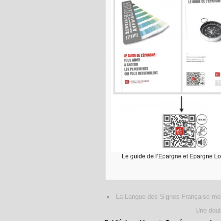
Le guide de l’Epargne et Epargne L
‹
La Langue des Signes Française mon
Une doub