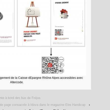
ogement de la Caisse dEpargne Rhône Alpes accessibles avec
Altercode.
te à bord des bus de Fréjus
le page consacrée à Idova dans le magazine Etre Handicap
›