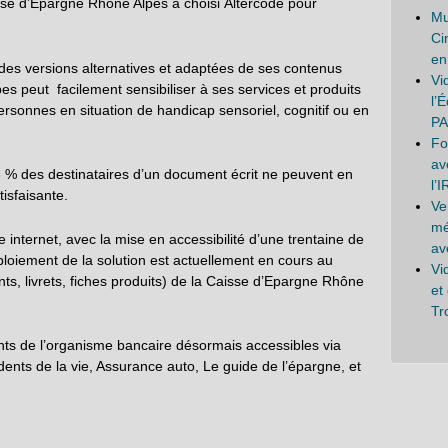
sse d’Epargne Rhône Alpes a choisi Altercode pour
Mu
Ci
en
 des versions alternatives et adaptées de ses contenus
Vi
es peut facilement sensibiliser à ses services et produits
l’
 personnes en situation de handicap sensoriel, cognitif ou en
PA
Fo
av
 % des destinataires d’un document écrit ne peuvent en
l’
isfaisante.
Ve
mé
e internet, avec la mise en accessibilité d’une trentaine de
av
éploiement de la solution est actuellement en cours au
Vi
ts, livrets, fiches produits) de la Caisse d’Epargne Rhône
et
Tr
ents de l’organisme bancaire désormais accessibles via
idents de la vie, Assurance auto, Le guide de l’épargne, et