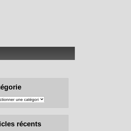
tégorie
gorie
icles récents