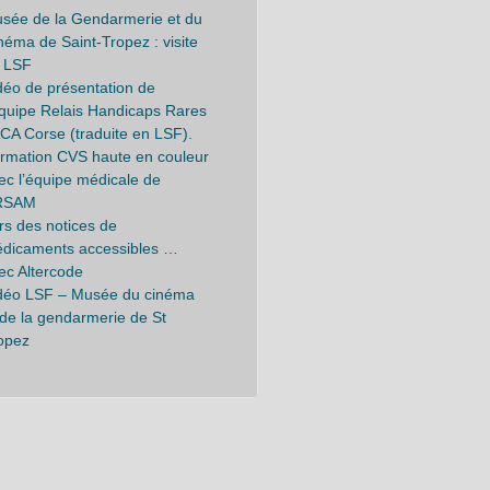
sée de la Gendarmerie et du
néma de Saint-Tropez : visite
 LSF
déo de présentation de
Équipe Relais Handicaps Rares
CA Corse (traduite en LSF).
rmation CVS haute en couleur
ec l’équipe médicale de
IRSAM
rs des notices de
dicaments accessibles …
ec Altercode
déo LSF – Musée du cinéma
 de la gendarmerie de St
opez